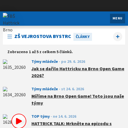
FBŠ Hattrick Brno
MENU
ZŠ VEJROSTOVA BYSTRC
ČLÁNKY
Zobrazeno 1 až 5 z celkem 5 článků.
Týmy mládeže
-
po 29. 6. 2026
Jak se dařilo Hattricku na Brno Open Game
2026?
Týmy mládeže
-
st 24. 6. 2026
Míříme na Brno Open Game! Toto jsou naše
týmy
TOP týmy
-
ne 14. 6. 2026
HATTRICK TALK: Mrkněte na epizodu s