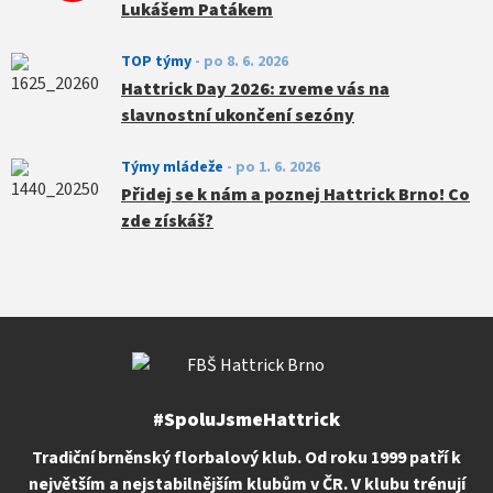
Lukášem Patákem
TOP týmy
-
po 8. 6. 2026
Hattrick Day 2026: zveme vás na
slavnostní ukončení sezóny
Týmy mládeže
-
po 1. 6. 2026
Přidej se k nám a poznej Hattrick Brno! Co
zde získáš?
#SpoluJsmeHattrick
Tradiční brněnský florbalový klub. Od roku 1999 patří k
největším a nejstabilnějším klubům v ČR. V klubu trénují