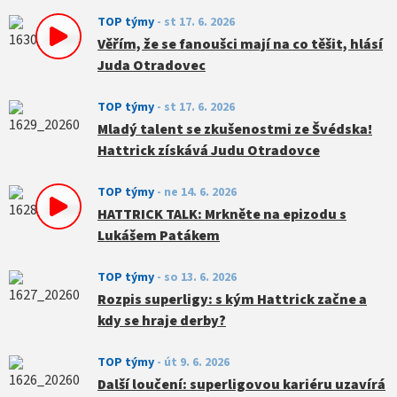
TOP týmy
-
st 17. 6. 2026
Věřím, že se fanoušci mají na co těšit, hlásí
Juda Otradovec
TOP týmy
-
st 17. 6. 2026
Mladý talent se zkušenostmi ze Švédska!
Hattrick získává Judu Otradovce
TOP týmy
-
ne 14. 6. 2026
HATTRICK TALK: Mrkněte na epizodu s
Lukášem Patákem
TOP týmy
-
so 13. 6. 2026
Rozpis superligy: s kým Hattrick začne a
kdy se hraje derby?
TOP týmy
-
út 9. 6. 2026
Další loučení: superligovou kariéru uzavírá