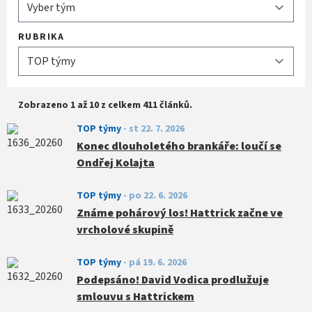
RUBRIKA
Zobrazeno 1 až 10 z celkem 411 článků.
TOP týmy
-
st 22. 7. 2026
Konec dlouholetého brankáře: loučí se
Ondřej Kolajta
TOP týmy
-
po 22. 6. 2026
Známe pohárový los! Hattrick začne ve
vrcholové skupině
TOP týmy
-
pá 19. 6. 2026
Podepsáno! David Vodica prodlužuje
smlouvu s Hattrickem