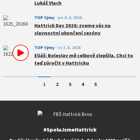
Lukáš Vlach
TOP týmy
-
po 8. 6. 2026
Hattrick Day 2026: zveme vás na
slavnostní ukončení sezóny
TOP týmy
-
st 3. 6. 2026
Eliáš: Boleslav mě celkově zlepšila. Chci to
teď zúročit v Hattricku
1
2
3
4
5
#SpoluJsmeHattrick