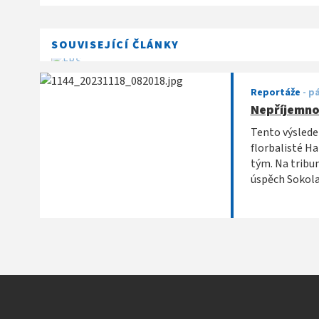
SOUVISEJÍCÍ ČLÁNKY
Reportáže
-
pá
Nepříjemnos
Tento výsledek
florbalisté Ha
tým. Na tribun
úspěch Sokola 