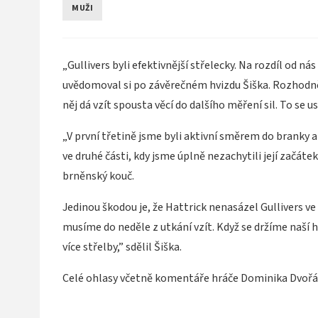
MUŽI
„Gullivers byli efektivnější střelecky. Na rozdíl od ná
uvědomoval si po závěrečném hvizdu Šiška. Rozhodně 
něj dá vzít spousta věcí do dalšího měření sil. To se us
„V první třetině jsme byli aktivní směrem do branky a
ve druhé části, kdy jsme úplně nezachytili její začát
brněnský kouč.
Jedinou škodou je, že Hattrick nenasázel Gullivers ve 
musíme do neděle z utkání vzít. Když se držíme naší h
více střelby,” sdělil Šiška.
Celé ohlasy včetně komentáře hráče Dominika Dvořáka