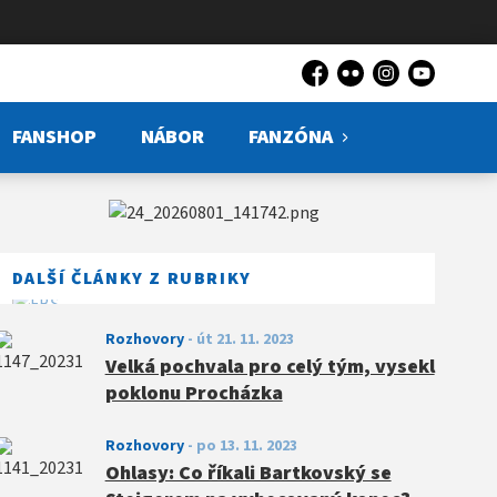
Facebook
Flickr
Instagram
YouTube
FANSHOP
NÁBOR
FANZÓNA
DALŠÍ ČLÁNKY Z RUBRIKY
Rozhovory
-
út 21. 11. 2023
Velká pochvala pro celý tým, vysekl
poklonu Procházka
Rozhovory
-
po 13. 11. 2023
Ohlasy: Co říkali Bartkovský se