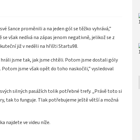
s své šance proměnili a na jeden gól se těžko vyhrává,”
se však nedívá na zápas jenom negativně, jelikož se z
kuteční již v neděli na hřišti Startu98.
 hráli jsme tak, jak jsme chtěli. Potom jsme dostali góly
ek. Potom jsme však opět do toho naskočili,” vysledoval
svých silných pasážích tolik potřebné trefy. „Právě toto si
ry, tak to funguje. Tlak potřebujeme ještě větší a možná
 najdete ve videu níže.