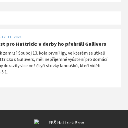
 17. 11. 2023
t pro Hattrick: v derby ho přehráli Gullivers
 zamrzí. Souboj 13. kola první ligy, ve kterém se utkali
ttricku s Gullivers, měl nepříjemné vyústění pro domácí
y dorazily více než čtyři stovky fanoušků, kteří viděli
5:1.