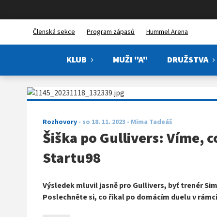
FBŠ Hattrick Brno
Členská sekce
Program zápasů
Hummel Arena
KLUB
MUŽI "A"
DRUŽSTVA
Rozhovory
-
so 18. 11. 2023
- Mima Tadeáš
Šiška po Gullivers: Víme, co
Startu98
Výsledek mluvil jasně pro Gullivers, byť trenér Si
Poslechněte si, co říkal po domácím duelu v rámci 