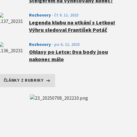
Steigerem na vyhecovaný konec?
Rozhovory
-
čt 9. 11. 2023
Legenda klubu na utkání s Letkou!
Výhru sledoval František Potáč
Rozhovory
-
po 6. 11. 2023
Ohlasy po Letce: Dva body jsou
nakonec málo
ČLÁNKY Z RUBRIKY