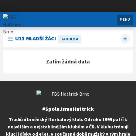
FBŠ Hattrick Brno
MENU
U13 MLADŠÍ ŽÁCI
TABULKA
Zatím žádná data
#SpoluJsmeHattrick
Tradiční brněnský florbalový klub. Od roku 1999 patří k
největším a nejstabilnějším klubům v ČR. V klubu trénují
kluci i dívky od 4 let. V současné době mužský A tým hraje