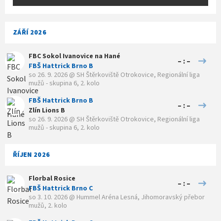
ZÁŘÍ 2026
FBC Sokol Ivanovice na Hané
– : –
FBŠ Hattrick Brno B
so 26. 9. 2026
@
SH Štěrkoviště Otrokovice
,
Regionální liga
mužů - skupina 6, 2. kolo
FBŠ Hattrick Brno B
– : –
Zlín Lions B
so 26. 9. 2026
@
SH Štěrkoviště Otrokovice
,
Regionální liga
mužů - skupina 6, 2. kolo
ŘÍJEN 2026
Florbal Rosice
– : –
FBŠ Hattrick Brno C
so 3. 10. 2026
@
Hummel Aréna Lesná
,
Jihomoravský přebor
mužů, 2. kolo