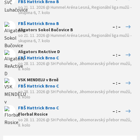
FBŠ Hattrick Brno B
so 21. 11. 2026
@
Hummel Aréna Lesná
,
Regionální liga mužů -
skupina 6, 7. kolo
FBŠ Hattrick Brno B
– : –
Aligators Sokol Bučovice B
so 21. 11. 2026
@
Hummel Aréna Lesná
,
Regionální liga mužů -
skupina 6, 7. kolo
Aligators ReActive D
– : –
FBŠ Hattrick Brno C
so 28. 11. 2026
@
SH Pohořelice
,
Jihomoravský přebor mužů,
8. kolo
VSK MENDELU v Brně
– : –
FBŠ Hattrick Brno C
so 28. 11. 2026
@
SH Pohořelice
,
Jihomoravský přebor mužů,
8. kolo
FBŠ Hattrick Brno C
– : –
Florbal Rosice
so 28. 11. 2026
@
SH Pohořelice
,
Jihomoravský přebor mužů,
8. kolo