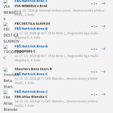
FBŠ Hattrick Brno C
– : –
VSK MENDELU v Brně
so 3. 10. 2026
@
Hummel Aréna Lesná
,
Jihomoravský přebor
mužů, 2. kolo
FBC DESTILA SLAVKOV
– : –
FBŠ Hattrick Brno B
so 17. 10. 2026
@
VUT CESA Brno 1
,
Regionální liga mužů -
skupina 6, 4. kolo
FBŠ Hattrick Brno B
– : –
TROOPERS C
so 17. 10. 2026
@
VUT CESA Brno 1
,
Regionální liga mužů -
skupina 6, 4. kolo
Shooters Beta Stars B
– : –
FBŠ Hattrick Brno C
ne 25. 10. 2026
@
TJ ČKD Blansko
,
Jihomoravský přebor
mužů, 4. kolo
FBŠ Hattrick Brno C
– : –
FBK Atlas Blansko C
ne 25. 10. 2026
@
TJ ČKD Blansko
,
Jihomoravský přebor
mužů, 4. kolo