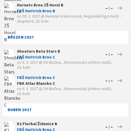
Hornets Brno ZŠ Horní B
– : –
FBŠ Hattrick Brno B
so 20. 2. 2027
@
Hummel Aréna Lesná
,
Regionální liga mužů -
skupina 6, 16. kolo
BŘEZEN 2027
Shooters Beta Stars B
– : –
FBŠ Hattrick Brno C
so 6. 3. 2027
@
SH Blučina
,
Jihomoravský přebor mužů,
16. kolo
FBŠ Hattrick Brno C
– : –
FBK Atlas Blansko C
so 6. 3. 2027
@
SH Blučina
,
Jihomoravský přebor mužů,
16. kolo
DUBEN 2027
K1 Florbal Židenice B
– : –
FBŠ Hattrick Brno C