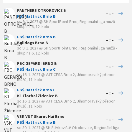
PANTHERS OTROKOVICE B
– : –
FBŠ Hattrick Brno B
so 9. 1. 2027
@
SH SportPoint Brno
,
Regionální liga mužů -
skupina 6, 12. kolo
FBŠ Hattrick Brno B
– : –
Bulldogs Brno B
so 9. 1. 2027
@
SH SportPoint Brno
,
Regionální liga mužů -
skupina 6, 12. kolo
FBC GEPARDI BRNO B
– : –
FBŠ Hattrick Brno C
so 16. 1. 2027
@
VUT CESA Brno 2
,
Jihomoravský přebor
mužů, 11. kolo
FBŠ Hattrick Brno C
– : –
K1 Florbal Židenice B
so 16. 1. 2027
@
VUT CESA Brno 2
,
Jihomoravský přebor
mužů, 11. kolo
VSK VUT Skurut Hai Brno
– : –
FBŠ Hattrick Brno B
so 30. 1. 2027
@
SH Štěrkoviště Otrokovice
,
Regionální liga