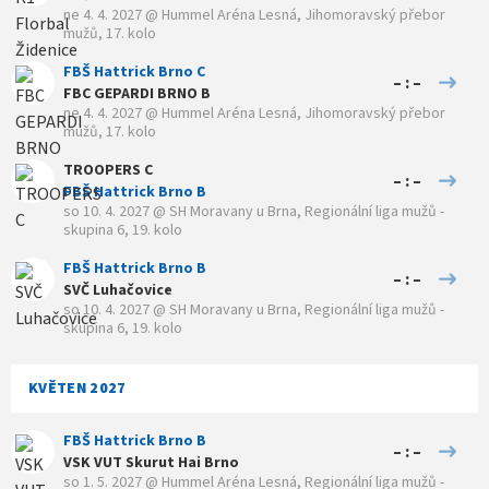
ne 4. 4. 2027
@
Hummel Aréna Lesná
,
Jihomoravský přebor
mužů, 17. kolo
FBŠ Hattrick Brno C
– : –
FBC GEPARDI BRNO B
ne 4. 4. 2027
@
Hummel Aréna Lesná
,
Jihomoravský přebor
mužů, 17. kolo
TROOPERS C
– : –
FBŠ Hattrick Brno B
so 10. 4. 2027
@
SH Moravany u Brna
,
Regionální liga mužů -
skupina 6, 19. kolo
FBŠ Hattrick Brno B
– : –
SVČ Luhačovice
so 10. 4. 2027
@
SH Moravany u Brna
,
Regionální liga mužů -
skupina 6, 19. kolo
KVĚTEN 2027
FBŠ Hattrick Brno B
– : –
VSK VUT Skurut Hai Brno
so 1. 5. 2027
@
Hummel Aréna Lesná
,
Regionální liga mužů -