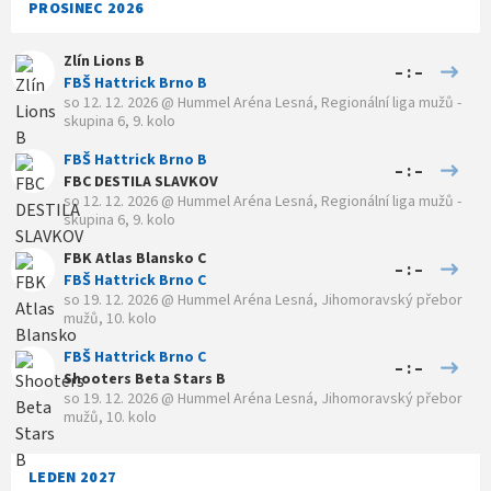
PROSINEC 2026
Zlín Lions B
– : –
FBŠ Hattrick Brno B
so 12. 12. 2026
@
Hummel Aréna Lesná
,
Regionální liga mužů -
skupina 6, 9. kolo
FBŠ Hattrick Brno B
– : –
FBC DESTILA SLAVKOV
so 12. 12. 2026
@
Hummel Aréna Lesná
,
Regionální liga mužů -
skupina 6, 9. kolo
FBK Atlas Blansko C
– : –
FBŠ Hattrick Brno C
so 19. 12. 2026
@
Hummel Aréna Lesná
,
Jihomoravský přebor
mužů, 10. kolo
FBŠ Hattrick Brno C
– : –
Shooters Beta Stars B
so 19. 12. 2026
@
Hummel Aréna Lesná
,
Jihomoravský přebor
mužů, 10. kolo
LEDEN 2027