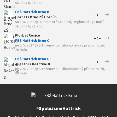
skupina 6, 21. kolo
FBŠ Hattrick Brno B
– : –
Hornets Brno ZŠ Horní B
so 1. 5. 2027
@
Hummel Aréna Lesná
,
Regionální liga mužů -
skupina 6, 21. kolo
Florbal Rosice
– : –
FBŠ Hattrick Brno C
ne 2. 5. 2027
@
SH Křenovice
,
Jihomoravský přebor mužů,
20. kolo
FBŠ Hattrick Brno C
– : –
Aligators ReActive D
ne 2. 5. 2027
@
SH Křenovice
,
Jihomoravský přebor mužů,
20. kolo
#SpoluJsmeHattrick