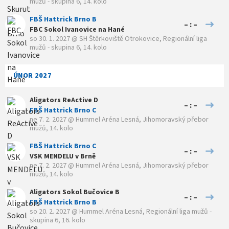
mužů - skupina 6, 14. kolo
FBŠ Hattrick Brno B
– : –
FBC Sokol Ivanovice na Hané
so 30. 1. 2027
@
SH Štěrkoviště Otrokovice
,
Regionální liga
mužů - skupina 6, 14. kolo
ÚNOR 2027
Aligators ReActive D
– : –
FBŠ Hattrick Brno C
ne 7. 2. 2027
@
Hummel Aréna Lesná
,
Jihomoravský přebor
mužů, 14. kolo
FBŠ Hattrick Brno C
– : –
VSK MENDELU v Brně
ne 7. 2. 2027
@
Hummel Aréna Lesná
,
Jihomoravský přebor
mužů, 14. kolo
Aligators Sokol Bučovice B
– : –
FBŠ Hattrick Brno B
so 20. 2. 2027
@
Hummel Aréna Lesná
,
Regionální liga mužů -
skupina 6, 16. kolo