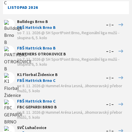
LISTOPAD 2026
Bulldogs Brno B
– : –
FBŠ Hattrick Brno B
so 7. 11. 2026
@
SH SportPoint Brno
,
Regionální liga mužů -
skupina 6, 5. kolo
FBŠ Hattrick Brno B
– : –
PANTHERS OTROKOVICE B
so 7. 11. 2026
@
SH SportPoint Brno
,
Regionální liga mužů -
skupina 6, 5. kolo
K1 Florbal Židenice B
– : –
FBŠ Hattrick Brno C
ne 8. 11. 2026
@
Hummel Aréna Lesná
,
Jihomoravský přebor
mužů, 5. kolo
FBŠ Hattrick Brno C
– : –
FBC GEPARDI BRNO B
ne 8. 11. 2026
@
Hummel Aréna Lesná
,
Jihomoravský přebor
mužů, 5. kolo
SVČ Luhačovice
– : –