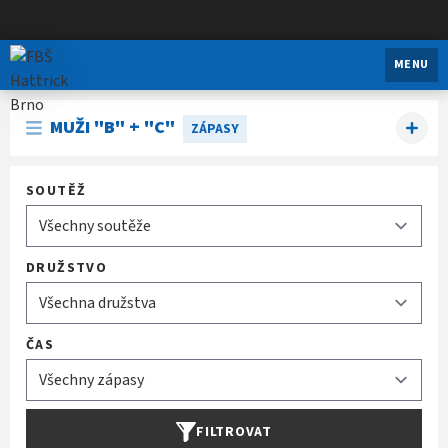
FBŠ Hattrick Brno
MENU
MUŽI "B" + "C"
ZÁPASY
SOUTĚŽ
DRUŽSTVO
ČAS
FILTROVAT