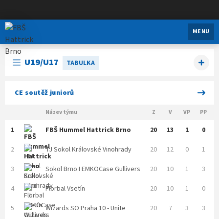
FBŠ Hattrick Brno
MENU
U19/U17
TABULKA
CE soutěž juniorů
Název týmu
Z
V
VP
PP
1
FBŠ Hummel Hattrick Brno
20
13
1
0
2
TJ Sokol Královské Vinohrady
20
12
0
1
3
Sokol Brno I EMKOCase Gullivers
20
10
1
3
4
Florbal Vsetín
20
10
1
0
5
Wizards SO Praha 10 - Unite
20
7
3
3