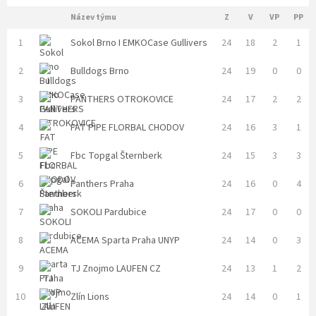
Název týmu
Z
V
VP
PP
1
Sokol Brno I EMKOCase Gullivers
24
18
2
1
2
Bulldogs Brno
24
19
0
0
3
PANTHERS OTROKOVICE
24
17
2
2
4
FAT PIPE FLORBAL CHODOV
24
16
3
1
5
Fbc Topgal Šternberk
24
15
3
3
6
Panthers Praha
24
16
0
4
7
SOKOLI Pardubice
24
17
0
0
8
ACEMA Sparta Praha UNYP
24
14
0
3
9
TJ Znojmo LAUFEN CZ
24
13
1
2
10
Zlín Lions
24
14
0
1