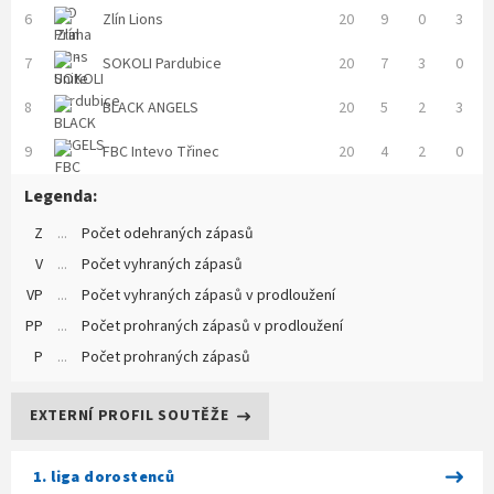
6
Zlín Lions
20
9
0
3
7
SOKOLI Pardubice
20
7
3
0
8
BLACK ANGELS
20
5
2
3
9
FBC Intevo Třinec
20
4
2
0
Legenda:
Z
...
Počet odehraných zápasů
V
...
Počet vyhraných zápasů
VP
...
Počet vyhraných zápasů v prodloužení
PP
...
Počet prohraných zápasů v prodloužení
P
...
Počet prohraných zápasů
EXTERNÍ PROFIL SOUTĚŽE
1. liga dorostenců