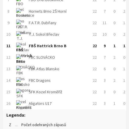
7
FBO Orel Boskovice
22
9
2
0
8
Hornets Brno ZŠ Horní
22
7
0
2
9
F.A.T.R. Dubňany
22
11
0
1
10
T.J. Sokol Břeclav
22
10
0
2
11
FBŠ Hattrick Brno B
22
9
1
1
12
FBC SLOVÁCKO
22
7
2
0
13
FBK Atlas Blansko
22
6
0
1
14
FBC Dragons
22
3
2
1
15
SFK Kozel Kroměříž
22
3
0
2
16
Aligators U17
22
3
1
0
Legenda:
Z
...
Počet odehraných zápasů