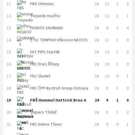
11
FBS Olomouc
24
12
2
2
12
Torpedo Havířov
24
12
2
1
13
PASKOV SAURIANS
24
9
3
4
14
1. SC TEMPISH Vítkovice NATIOS
24
11
1
0
15
FAT PIPE Start98
24
10
1
2
16
FBC Draci Říčany
24
10
1
0
17
FbC Skuteč
24
10
0
1
18
FBC ČPP Bystroň Group Ostrava
24
8
3
0
19
FBŠ Hummel Hattrick Brno A
24
9
1
0
20
Snipers Třebíč
24
8
1
2
21
FBC Intevo Třinec
24
9
0
1