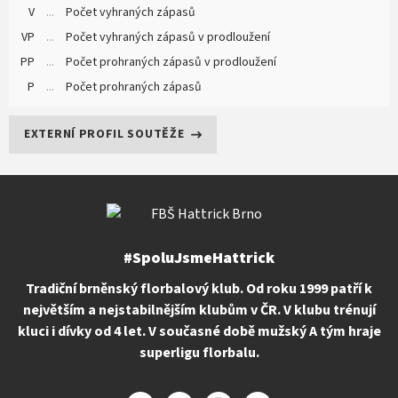
V
...
Počet vyhraných zápasů
VP
...
Počet vyhraných zápasů v prodloužení
PP
...
Počet prohraných zápasů v prodloužení
P
...
Počet prohraných zápasů
EXTERNÍ PROFIL SOUTĚŽE
#SpoluJsmeHattrick
Tradiční brněnský florbalový klub. Od roku 1999 patří k
největším a nejstabilnějším klubům v ČR. V klubu trénují
kluci i dívky od 4 let. V současné době mužský A tým hraje
superligu florbalu.