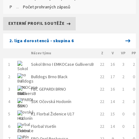
P
...
Počet prohraných zápasů
EXTERNÍ PROFIL SOUTĚŽE
2. liga dorostenců - skupina 6
Název týmu
Z
V
VP
PP
1
Sokol Brno I EMKOCase GulliversB
22
16
3
2
2
Bulldogs Brno Black
22
17
2
0
3
FBC GEPARDI BRNO
22
16
1
0
4
ŠSK Očovská Hodonín
22
14
2
3
5
K1 Florbal Židenice U17
22
15
0
0
6
Florbal Vsetín
22
14
0
1