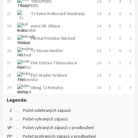
22
TROOPERS
24
5
4
1
23
TJ Sokol Královské Vinohrady
24
8
0
0
24
emro SK Jihlava
24
6
2
1
25
Florbal Primátor Náchod
24
7
0
2
26
TJ Slovan Havířov
24
7
0
1
27
FbK Orlicko-Třebovsko A
24
5
2
1
28
FbC Hradec Králové
24
3
2
1
29
Viking TJ Kobylisy
24
3
1
0
Legenda:
Z
...
Počet odehraných zápasů
V
...
Počet vyhraných zápasů
VP
...
Počet vyhraných zápasů v prodloužení
PP
...
Počet prohraných zápasů v prodloužení