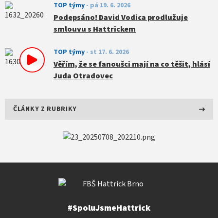
TOP týmy
-
pá 19. 6. 2026
Podepsáno! David Vodica prodlužuje
smlouvu s Hattrickem
TOP týmy
-
st 17. 6. 2026
Věřím, že se fanoušci mají na co těšit, hlásí
Juda Otradovec
ČLÁNKY Z RUBRIKY
#SpoluJsmeHattrick