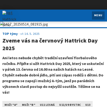
FBŠ Hattrick Brno
MENU
TOP týmy
-
st 14. 5. 2025
Zveme vás na červnový Hattrick Day
2025
Ani letos nebude chybět tradiční uzavření florbalového
ročníku. Přijďte si užít Hattrick Day 2025, který se uskuteční
v pátek 13. června od 16.00 na našich halách na Lesné.
Chybět nebude dobré jídlo, pití ani zápas rodičů s dětmi. Do
programu se zapojí i mužský A-tým, jenž po parádních
výkonech slavil postup do nejvyšší soutěže. Těšíme se na
vás!
MUŽI "A"
MUŽI "B"
U11 LESNÁ
U11/U9 BYSTRC
U13