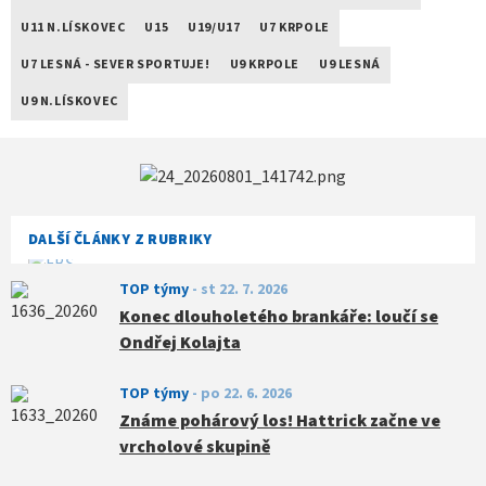
U11 N.LÍSKOVEC
U15
U19/U17
U7 KRPOLE
U7 LESNÁ - SEVER SPORTUJE!
U9 KRPOLE
U9 LESNÁ
U9 N.LÍSKOVEC
DALŠÍ ČLÁNKY Z RUBRIKY
TOP týmy
-
st 22. 7. 2026
Konec dlouholetého brankáře: loučí se
Ondřej Kolajta
TOP týmy
-
po 22. 6. 2026
Známe pohárový los! Hattrick začne ve
vrcholové skupině