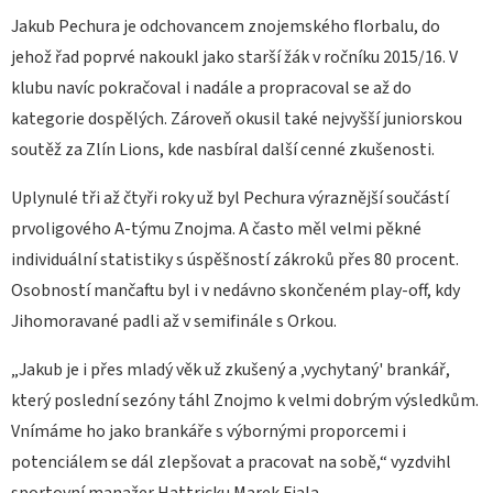
Jakub Pechura je odchovancem znojemského florbalu, do
jehož řad poprvé nakoukl jako starší žák v ročníku 2015/16. V
klubu navíc pokračoval i nadále a propracoval se až do
kategorie dospělých. Zároveň okusil také nejvyšší juniorskou
soutěž za Zlín Lions, kde nasbíral další cenné zkušenosti.
Uplynulé tři až čtyři roky už byl Pechura výraznější součástí
prvoligového A-týmu Znojma. A často měl velmi pěkné
individuální statistiky s úspěšností zákroků přes 80 procent.
Osobností mančaftu byl i v nedávno skončeném play-off, kdy
Jihomoravané padli až v semifinále s Orkou.
„Jakub je i přes mladý věk už zkušený a ‚vychytaný' brankář,
který poslední sezóny táhl Znojmo k velmi dobrým výsledkům.
Vnímáme ho jako brankáře s výbornými proporcemi i
potenciálem se dál zlepšovat a pracovat na sobě,“ vyzdvihl