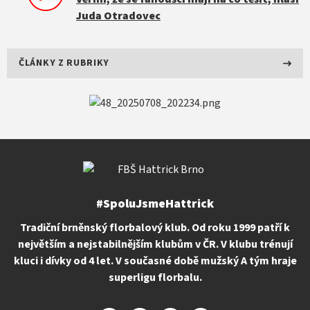
Juda Otradovec
ČLÁNKY Z RUBRIKY
#SpoluJsmeHattrick
Tradiční brněnský florbalový klub. Od roku 1999 patří k
největším a nejstabilnějším klubům v ČR. V klubu trénují
kluci i dívky od 4 let. V současné době mužský A tým hraje
superligu florbalu.