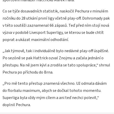
sportovní manažer Hattricku Marek Fiala.
Co se týče dosavadních statistik, naskočil Pechura v minulém
ročníku do 28 utkání první ligy včetně play-off. Dohromady pak
v této soutěži zaznamenal 66 zápasů. Teď před ním stojí nová
výzva v podobě Livesport Superligy, se kterou se bude chtít
poprat a ukázat maximální odhodlání.
„Jak týmově, tak i individuálně bylo nedávné play-off úspěšné.
Po sezóně se pak Hattrick ozval Znojmu a začala jednání o
přestupu. Na ně jsem kývl a zrodila se tato spolupráce,“ shrnul
Pechura po příchodu do Brna.
„Pro mě tento přestup znamená všechno. Už odmala dávám
do florbalu maximum, abych se dočkal tohoto momentu.
Superliga byla vždy mým cílem a ani teď nechci polevit,“
doplnil Pechura.