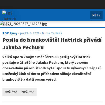
FBŠ Hattrick Brno
MENU
TOP týmy
-
pá 29. 5. 2026
- Mima Tadeáš
Posila do brankoviště! Hattrick přivádí
Jakuba Pechuru
Velká opora Znojma mění dres. Superligový Hattrick
posiluje o 21letého Jakuba Pechuru, který ve svém
dosavadním působišti odchytal spoustu výborných zápasů.
Brněnský klub si tímto příchodem slibuje zkvalitnění
brankoviště a další posun vpřed.
MUŽI "A"
MUŽI "A"