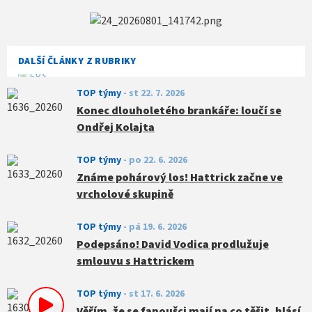
DALŠÍ ČLÁNKY Z RUBRIKY
TOP týmy
-
st 22. 7. 2026
Konec dlouholetého brankáře: loučí se
Ondřej Kolajta
TOP týmy
-
po 22. 6. 2026
Známe pohárový los! Hattrick začne ve
vrcholové skupině
TOP týmy
-
pá 19. 6. 2026
Podepsáno! David Vodica prodlužuje
smlouvu s Hattrickem
TOP týmy
-
st 17. 6. 2026
Věřím, že se fanoušci mají na co těšit, hlásí