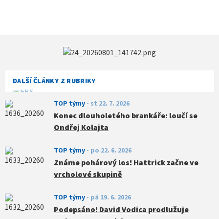
DALŠÍ ČLÁNKY Z RUBRIKY
TOP týmy
-
st 22. 7. 2026
Konec dlouholetého brankáře: loučí se
Ondřej Kolajta
TOP týmy
-
po 22. 6. 2026
Známe pohárový los! Hattrick začne ve
vrcholové skupině
TOP týmy
-
pá 19. 6. 2026
Podepsáno! David Vodica prodlužuje