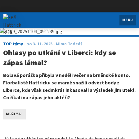
FBŠ Hattrick Brno
MENU
TOP týmy
-
po 3. 11. 2025
- Mima Tadeáš
Ohlasy po utkání v Liberci: kdy se
zápas lámal?
Bolavá porážka přibyla v neděli večer na brněnské konto.
Florbalisté Hattricku se marně snažili odvézt body z
Liberce, kde však sedmkrát inkasovali a výsledek jim utekl.
Co říkali na zápas jeho aktéři?
MUŽI "A"