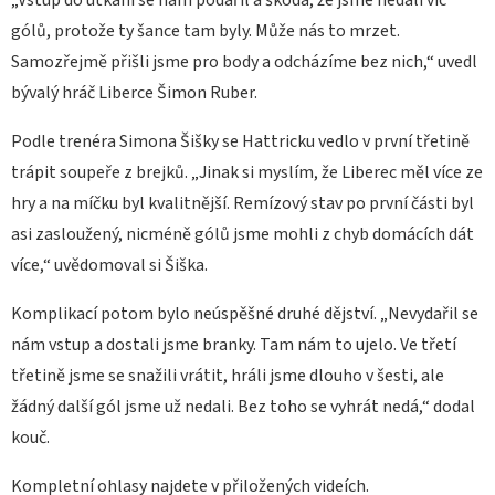
„Vstup do utkání se nám podařil a škoda, že jsme nedali víc
gólů, protože ty šance tam byly. Může nás to mrzet.
Samozřejmě přišli jsme pro body a odcházíme bez nich,“ uvedl
bývalý hráč Liberce Šimon Ruber.
Podle trenéra Simona Šišky se Hattricku vedlo v první třetině
trápit soupeře z brejků. „Jinak si myslím, že Liberec měl více ze
hry a na míčku byl kvalitnější. Remízový stav po první části byl
asi zasloužený, nicméně gólů jsme mohli z chyb domácích dát
více,“ uvědomoval si Šiška.
Komplikací potom bylo neúspěšné druhé dějství. „Nevydařil se
nám vstup a dostali jsme branky. Tam nám to ujelo. Ve třetí
třetině jsme se snažili vrátit, hráli jsme dlouho v šesti, ale
žádný další gól jsme už nedali. Bez toho se vyhrát nedá,“ dodal
kouč.
Kompletní ohlasy najdete v přiložených videích.