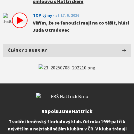
smlouvu s Hattrickem
TOP týmy
-
st 17. 6. 2026
Věřím, že se fanoušci mají na co těšit, hlásí
Juda Otradovec
ČLÁNKY Z RUBRIKY
#SpoluJsmeHattrick
Tradiční brněnský florbalový klub. Od roku 1999 patří k
největším a nejstabilnějším klubům v ČR. V klubu trénují