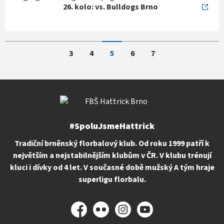
26. kolo: vs. Bulldogs Brno
3
4
5
6
7
#SpoluJsmeHattrick
Tradiční brněnský florbalový klub. Od roku 1999 patří k
největším a nejstabilnějším klubům v ČR. V klubu trénují
kluci i dívky od 4 let. V současné době mužský A tým hraje
superligu florbalu.
Facebook
Flickr
Instagram
YouTube