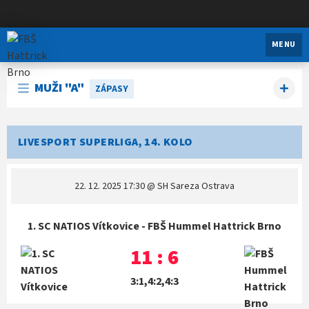
FBŠ Hattrick Brno
MENU
MUŽI "A"
ZÁPASY
LIVESPORT SUPERLIGA, 14. KOLO
22. 12. 2025 17:30
@ SH Sareza Ostrava
1. SC NATIOS Vítkovice - FBŠ Hummel Hattrick Brno
11 : 6
3:1,4:2,4:3