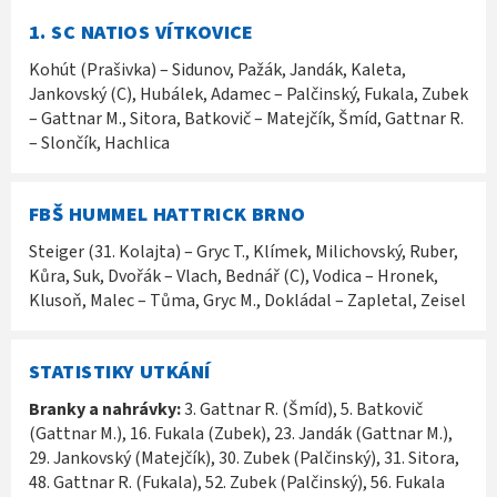
1. SC NATIOS VÍTKOVICE
Kohút (Prašivka) – Sidunov, Pažák, Jandák, Kaleta,
Jankovský (C), Hubálek, Adamec – Palčinský, Fukala, Zubek
– Gattnar M., Sitora, Batkovič – Matejčík, Šmíd, Gattnar R.
– Slončík, Hachlica
FBŠ HUMMEL HATTRICK BRNO
Steiger (31. Kolajta) – Gryc T., Klímek, Milichovský, Ruber,
Kůra, Suk, Dvořák – Vlach, Bednář (C), Vodica – Hronek,
Klusoň, Malec – Tůma, Gryc M., Dokládal – Zapletal, Zeisel
STATISTIKY UTKÁNÍ
Branky a nahrávky:
3. Gattnar R. (Šmíd), 5. Batkovič
(Gattnar M.), 16. Fukala (Zubek), 23. Jandák (Gattnar M.),
29. Jankovský (Matejčík), 30. Zubek (Palčinský), 31. Sitora,
48. Gattnar R. (Fukala), 52. Zubek (Palčinský), 56. Fukala