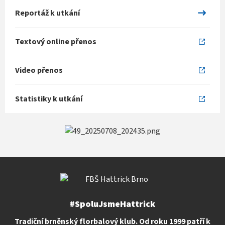
Reportáž k utkání
Textový online přenos
Video přenos
Statistiky k utkání
#SpoluJsmeHattrick
Tradiční brněnský florbalový klub. Od roku 1999 patří k