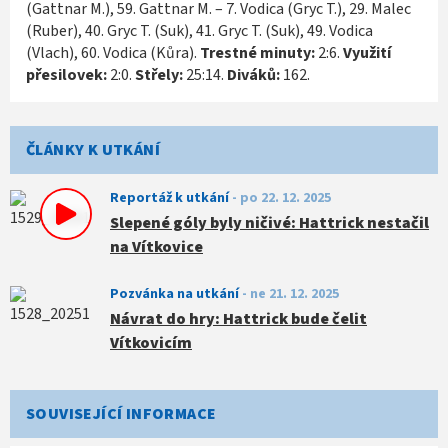
(Gattnar M.), 59. Gattnar M. – 7. Vodica (Gryc T.), 29. Malec
(Ruber), 40. Gryc T. (Suk), 41. Gryc T. (Suk), 49. Vodica
(Vlach), 60. Vodica (Kůra).
Trestné minuty:
2:6.
Využití
přesilovek:
2:0.
Střely:
25:14.
Diváků:
162.
ČLÁNKY K UTKÁNÍ
Reportáž k utkání
-
po 22. 12. 2025
Slepené góly byly ničivé: Hattrick nestačil
na Vítkovice
Pozvánka na utkání
-
ne 21. 12. 2025
Návrat do hry: Hattrick bude čelit
Vítkovicím
SOUVISEJÍCÍ INFORMACE