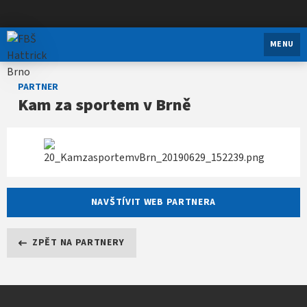
FBŠ Hattrick Brno
MENU
PARTNER
Kam za sportem v Brně
NAVŠTÍVIT WEB PARTNERA
ZPĚT NA PARTNERY