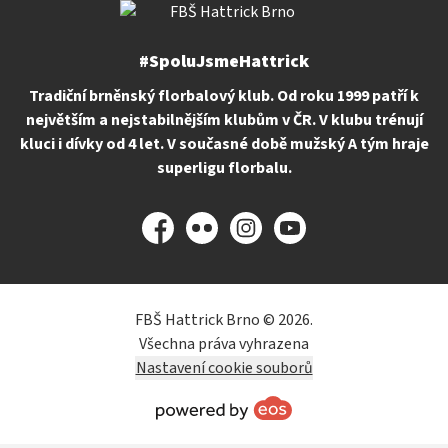
#SpoluJsmeHattrick
Tradiční brněnský florbalový klub. Od roku 1999 patří k
největším a nejstabilnějším klubům v ČR. V klubu trénují
kluci i dívky od 4 let. V současné době mužský A tým hraje
superligu florbalu.
Facebook
Flickr
Instagram
YouTube
FBŠ Hattrick Brno © 2026.
Všechna práva vyhrazena
Nastavení cookie souborů