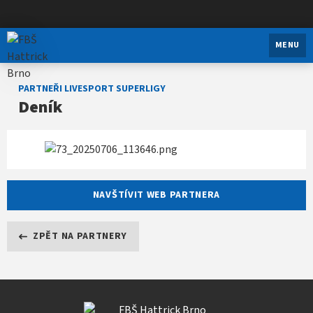
FBŠ Hattrick Brno
MENU
PARTNEŘI LIVESPORT SUPERLIGY
Deník
NAVŠTÍVIT WEB PARTNERA
ZPĚT NA PARTNERY