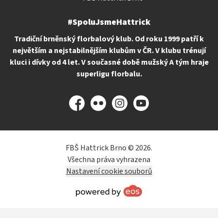
#SpoluJsmeHattrick
Tradiční brněnský florbalový klub. Od roku 1999 patří k
největším a nejstabilnějším klubům v ČR. V klubu trénují
kluci i dívky od 4 let. V současné době mužský A tým hraje
superligu florbalu.
Facebook
Flickr
Instagram
YouTube
FBŠ Hattrick Brno © 2026.
Všechna práva vyhrazena
Nastavení cookie souborů