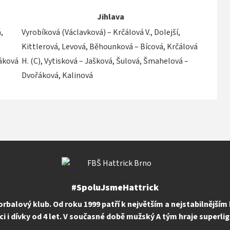
Jihlava
,
Vyrobíková (Václavková) – Krčálová V., Dolejší,
Kittlerová, Levová, Běhounková – Bícová, Krčálová
váková
H. (C), Vytisková – Jašková, Šulová, Šmahelová –
Dvořáková, Kalinová
#SpoluJsmeHattrick
orbalový klub. Od roku 1999 patří k největším a nejstabilnějším
uci i dívky od 4 let. V současné době mužský A tým hraje superlig