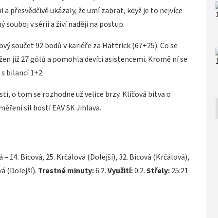
 a přesvědčivě ukázaly, že umí zabrat, když je to nejvíce
 souboj v sérii a živí naději na postup.
vý součet 92 bodů v kariéře za Hattrick (67+25). Co se
žen již 27 gólů a pomohla devíti asistencemi. Kromě ní se
s bilancí 1+2.
sti, o tom se rozhodne už velice brzy. Klíčová bitva o
měření sil hostí EAV SK Jihlava.
 – 14. Bícová, 25. Krčálová (Dolejší), 32. Bícová (Krčálová),
vá (Dolejší).
Trestné minuty:
6:2.
Využití:
0:2.
Střely:
25:21.