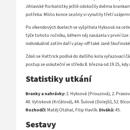
Jihlavské florbalistky ještě odskočily dvěma brankami
potřeba. Místo konce sezóny si vynutily třetí vzájemný
Po víkendových duelech se vyšplhala Hyksová na celko
týče tohoto ročníku, během něj nasázela v první lize 
individuálně zatím daří v play-off také Janě Skořinské 
Zdali se Hattrick podívá do dalšího kola vyřazovací čá
postup se uskuteční ve středu 8. března od 19.15, kdy 
Statistiky utkání
Branky a nahrávky:
2. Hyksová (Prouzová), 2. Praxová
40. Vytisková (Krčálová), 44. Šulová (Dolejší), 52. Bíco
Rozhodčí:
Matěj Otáhal, Filip Havlík.
Diváků:
45.
Sestavy