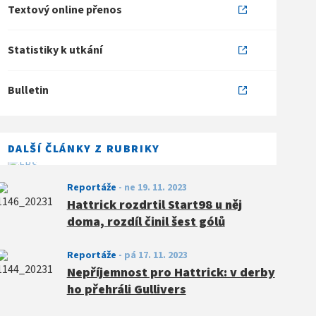
Textový online přenos
Statistiky k utkání
Bulletin
DALŠÍ ČLÁNKY Z RUBRIKY
Reportáže
-
ne 19. 11. 2023
Hattrick rozdrtil Start98 u něj
doma, rozdíl činil šest gólů
Reportáže
-
pá 17. 11. 2023
Nepříjemnost pro Hattrick: v derby
ho přehráli Gullivers