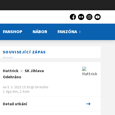
Facebook
Flickr
Instagram
YouTube
FANSHOP
NÁBOR
FANZÓNA
SOUVISEJÍCÍ ZÁPAS
Hattrick
SK Jihlava
Odehráno
ne 5. 3. 2023 15:30
@
SH Kuřim
1. liga žen, 2. kolo
Detail utkání