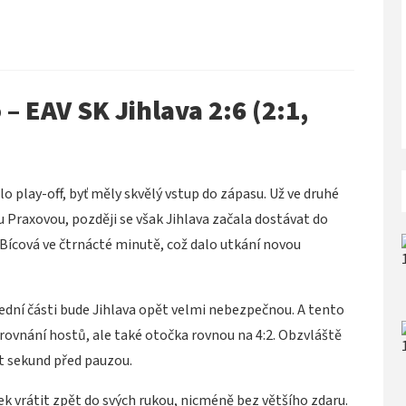
 EAV SK Jihlava 2:6 (2:1,
 play-off, byť měly skvělý vstup do zápasu. Už ve druhé
u Praxovou, později se však Jihlava začala dostávat do
 Bícová ve čtrnácté minutě, což dalo utkání novou
třední části bude Jihlava opět velmi nebezpečnou. A tento
yrovnání hostů, ale také otočka rovnou na 4:2. Obzvláště
ct sekund před pauzou.
ek vrátit zpět do svých rukou, nicméně bez většího zdaru.