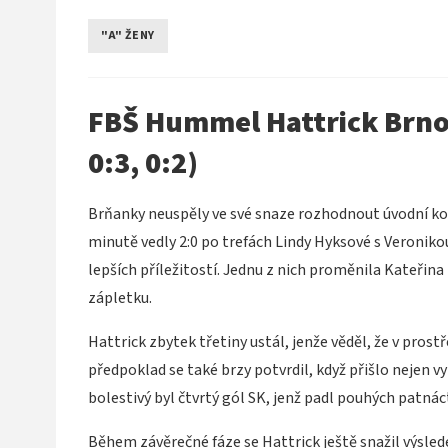
"A" ŽENY
FBŠ Hummel Hattrick Brno –
0:3, 0:2)
Brňanky neuspěly ve své snaze rozhodnout úvodní kolo
minutě vedly 2:0 po trefách Lindy Hyksové s Veroniko
lepších příležitostí. Jednu z nich proměnila Kateřina
zápletku.
Hattrick zbytek třetiny ustál, jenže věděl, že v pros
předpoklad se také brzy potvrdil, když přišlo nejen v
bolestivý byl čtvrtý gól SK, jenž padl pouhých patná
Během závěrečné fáze se Hattrick ještě snažil výsled