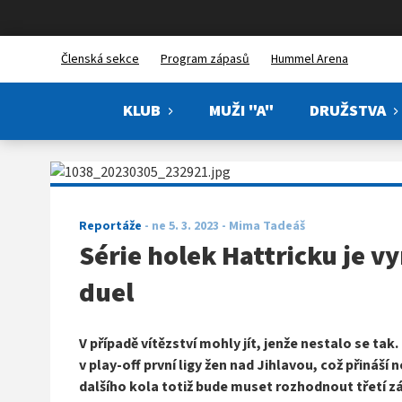
FBŠ Hattrick Brno
Členská sekce
Program zápasů
Hummel Arena
KLUB
MUŽI "A"
DRUŽSTVA
Reportáže
-
ne 5. 3. 2023
- Mima Tadeáš
Série holek Hattricku je v
duel
V případě vítězství mohly jít, jenže nestalo se ta
v play-off první ligy žen nad Jihlavou, což přináš
dalšího kola totiž bude muset rozhodnout třetí z