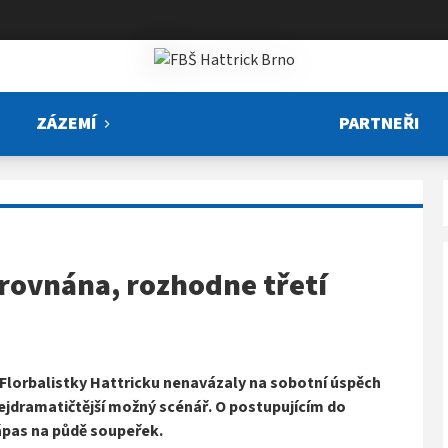
ZÁZEMÍ
PARTNEŘI
yrovnána, rozhodne třetí
k. Florbalistky Hattricku nenavázaly na sobotní úspěch
í nejdramatičtější možný scénář. O postupujícím do
ápas na půdě soupeřek.