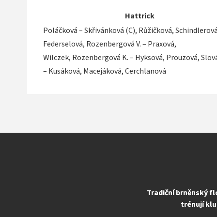
Hattrick
Poláčková – Skřivánková (C), Růžičková, Schindlerová
Federselová, Rozenbergová V. – Praxová,
Wilczek, Rozenbergová K. – Hyksová, Prouzová, Slo
– Kusáková, Macejáková, Cerchlanová
Tradiční brněnský fl
trénují kl