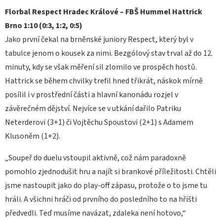
Florbal Respect Hradec Králové – FBŠ Hummel Hattrick
Brno 1:10 (0:3, 1:2, 0:5)
Jako první čekal na brněnské juniory Respect, který byl v
tabulce jenom o kousek za nimi. Bezgólový stav trval až do 12.
minuty, kdy se však měření sil zlomilo ve prospěch hostů.
Hattrick se během chvilky trefil hned třikrát, náskok mírně
posílil i v prostřední části a hlavní kanonádu rozjel v
závěrečném dějství. Nejvíce se v utkání dařilo Patriku
Neterderovi (3+1) či Vojtěchu Spoustovi (2+1) s Adamem
Klusoněm (1+2).
„Soupeř do duelu vstoupil aktivně, což nám paradoxně
pomohlo zjednodušit hru a najít si brankové příležitosti. Chtěli
jsme nastoupit jako do play-off zápasu, protože o to jsme tu
hráli. A všichni hráči od prvního do posledního to na hřišti
předvedli. Teď musíme navázat, zdaleka není hotovo,“