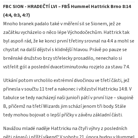
FBC SION - HRADEČTÍ LVI – FBŠ Hummel Hattrick Brno 8:14
(4:4, 0:3, 4:7)
Mnoho branek padalo také v měření sil se Sionem, jež ze
začátku vycházelo o něco lépe Východočechům. Hattrick tak
byl aspoň rád, že ke konci první třetiny srovnal na 4:4 a mohl se
chystat na další dějství s klidnější hlavou. Právě po pauze se
brněnské družstvo brzy střelecky prosadilo, nenechalo si
vstřelit gól a poslední dvacetiminutovku rozjelo za stavu 7:4.
Utkání potom vrcholilo extrémní divočinou ve třetí části, jež
přinesla v součtu 11 tref a nakonec i vítězství Hattricku 14:8. V
tabulce se tedy nacházejí naši junioři pátí v první lize – skupině
B, přičemž na třetí Wizards jim schází jenom tři body. Stále
tedy mohou bojovat o lepší příčky v závěru základní části.
Navážou mladé naděje Hattricku na čtyři výhry z posledních
pěti zápasů i příští víkend? V sobotu 21. února budou v Hummel