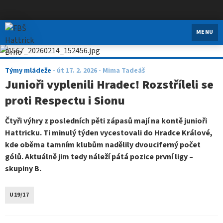
FBŠ Hattrick Brno
MENU
Týmy mládeže
-
út 17. 2. 2026
- Mima Tadeáš
Junioři vyplenili Hradec! Rozstříleli se
proti Respectu i Sionu
Čtyři výhry z posledních pěti zápasů mají na kontě junioři
Hattricku. Ti minulý týden vycestovali do Hradce Králové,
kde oběma tamním klubům nadělily dvouciferný počet
gólů. Aktuálně jim tedy náleží pátá pozice první ligy –
skupiny B.
U19/17