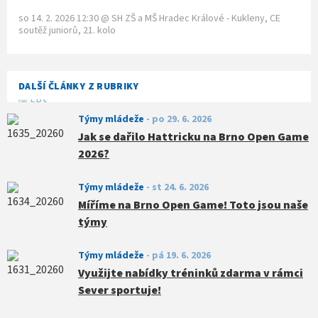
so 14. 2. 2026 12:30
@
SH ZŠ a MŠ Hradec Králové - Kukleny
,
CE
soutěž juniorů, 21. kolo
DALŠÍ ČLÁNKY Z RUBRIKY
Týmy mládeže
-
po 29. 6. 2026
Jak se dařilo Hattricku na Brno Open Game
2026?
Týmy mládeže
-
st 24. 6. 2026
Míříme na Brno Open Game! Toto jsou naše
týmy
Týmy mládeže
-
pá 19. 6. 2026
Využijte nabídky tréninků zdarma v rámci
Sever sportuje!