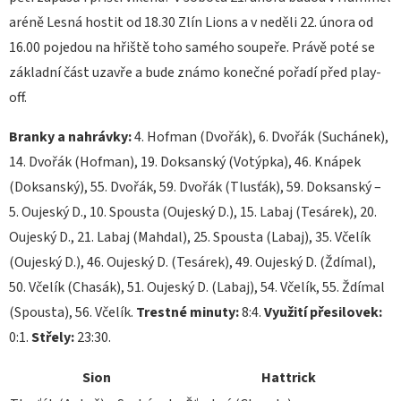
aréně Lesná hostit od 18.30 Zlín Lions a v neděli 22. února od
16.00 pojedou na hřiště toho samého soupeře. Právě poté se
základní část uzavře a bude známo konečné pořadí před play-
off.
Branky a nahrávky:
4. Hofman (Dvořák), 6. Dvořák (Suchánek),
14. Dvořák (Hofman), 19. Doksanský (Votýpka), 46. Knápek
(Doksanský), 55. Dvořák, 59. Dvořák (Tlusťák), 59. Doksanský –
5. Oujeský D., 10. Spousta (Oujeský D.), 15. Labaj (Tesárek), 20.
Oujeský D., 21. Labaj (Mahdal), 25. Spousta (Labaj), 35. Včelík
(Oujeský D.), 46. Oujeský D. (Tesárek), 49. Oujeský D. (Ždímal),
50. Včelík (Chasák), 51. Oujeský D. (Labaj), 54. Včelík, 55. Ždímal
(Spousta), 56. Včelík.
Trestné minuty:
8:4.
Využití přesilovek:
0:1.
Střely:
23:30.
Sion
Hattrick