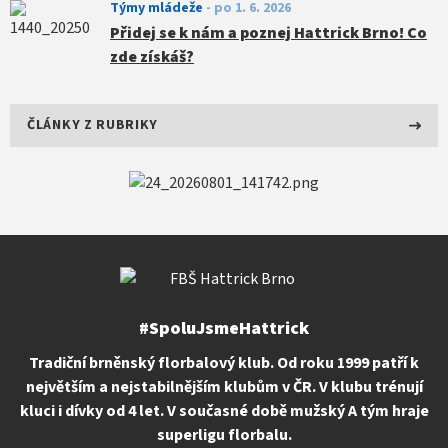
Týmy mládeže
-
po 1. 6. 2026
Přidej se k nám a poznej Hattrick Brno! Co
zde získáš?
ČLÁNKY Z RUBRIKY
#SpoluJsmeHattrick
Tradiční brněnský florbalový klub. Od roku 1999 patří k
největším a nejstabilnějším klubům v ČR. V klubu trénují
kluci i dívky od 4 let. V současné době mužský A tým hraje
superligu florbalu.