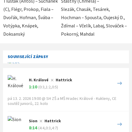
Tlusťák (Antoš) – Suchánek
Šťastný (Chmela) –
(C), Flégr, Prokop, Fiala –
Slezák, Chasák, Tesárek,
Dvořák, Hofman, Švába –
Hochman – Spousta, Oujeský D.,
Votýpka, Knápek,
Ždímal – Včelík, Labaj, Slováček –
Doksanský
Pokorný, Mahdal
SOUVISEJÍCÍ ZÁPASY
H. Králové
Hattrick
1:10
(0:3,1:2,0:5)
pá 13. 2. 2026 19:00
@
SH ZŠ a MŠ Hradec Králové - Kukleny
,
CE
soutěž juniorů, 22. kolo
Sion
Hattrick
8:14
(4:4,0:3,4:7)